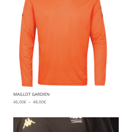
MAILLOT GARDIEN
Plage
46,00
€
–
48,00
€
de
prix :
46,00€
à