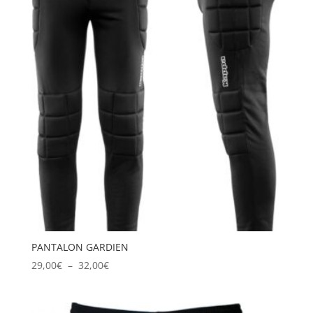
à
47,00€
PANTALON GARDIEN
Plage
29,00
€
–
32,00
€
de
prix :
29,00€