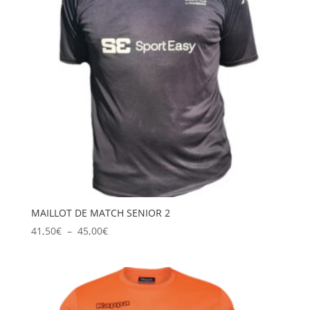
MAILLOT DE MATCH SENIOR 2
Plage
41,50
€
–
45,00
€
de
prix :
41,50€
à
45,00€