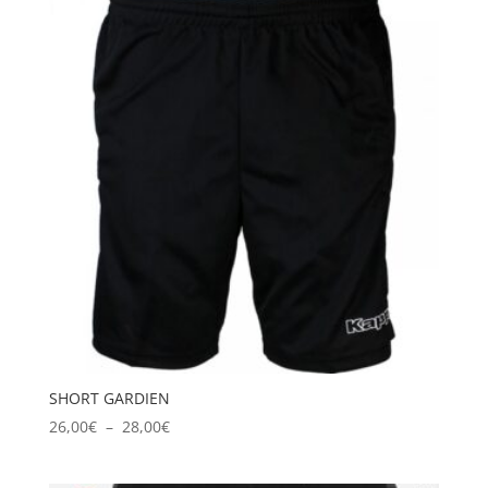
à
32,00€
SHORT GARDIEN
Plage
26,00
€
–
28,00
€
de
prix :