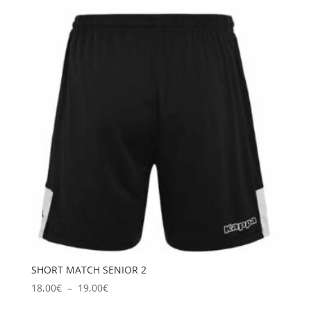
prix :
18,00€
à
19,00€
SHORT MATCH SENIOR 2
Plage
18,00
€
–
19,00
€
de