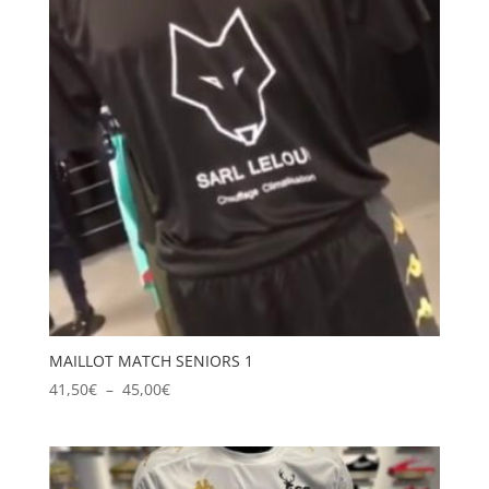
48,00€
MAILLOT MATCH SENIORS 1
Plage
41,50
€
–
45,00
€
de
prix :
41,50€
à