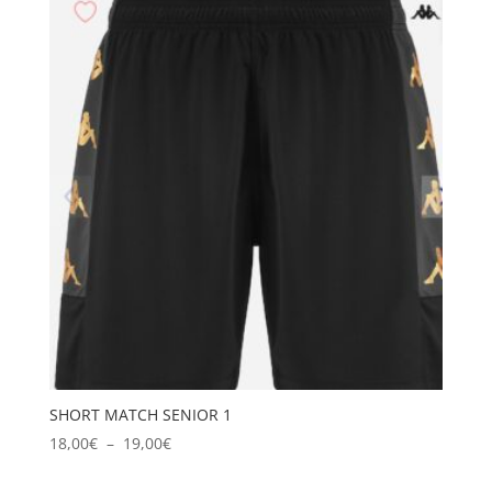
26,00€
à
28,00€
SHORT MATCH SENIOR 1
Plage
18,00
€
–
19,00
€
de