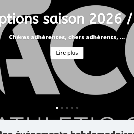
iptions saison 2026 
Chères adhérentes, chers adhérents, ...
Lire plus