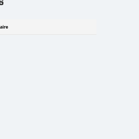
s
aire