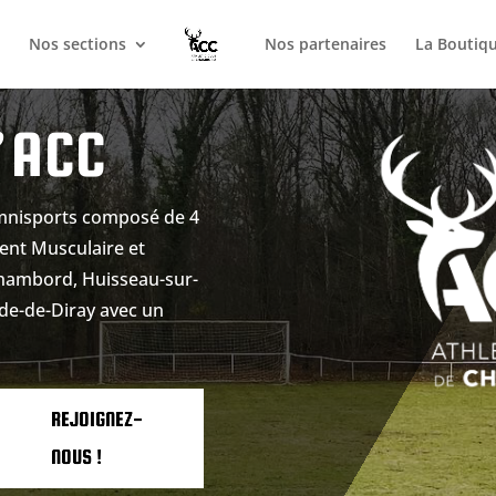
é
Nos sections
Nos partenaires
La Boutiq
’ACC
omnisports composé de 4
ent Musculaire et
Chambord, Huisseau-sur-
ude-de-Diray avec un
REJOIGNEZ-
NOUS !